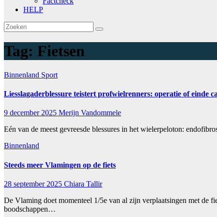
Factcheck
HELP
Tag:
Fietsen
Binnenland
Sport
Liesslagaderblessure teistert profwielrenners: operatie of einde 
9 december 2025
Merijn Vandommele
Eén van de meest gevreesde blessures in het wielerpeloton: endofibr
Binnenland
Steeds meer Vlamingen op de fiets
28 september 2025
Chiara Tallir
De Vlaming doet momenteel 1/5e van al zijn verplaatsingen met de f
boodschappen…