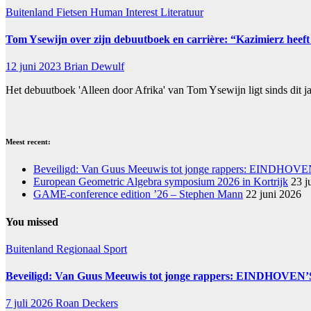
Buitenland
Fietsen
Human Interest
Literatuur
Tom Ysewijn over zijn debuutboek en carrière: “Kazimierz heeft
12 juni 2023
Brian Dewulf
Het debuutboek 'Alleen door Afrika' van Tom Ysewijn ligt sinds dit j
Meest recent:
Beveiligd: Van Guus Meeuwis tot jonge rappers: EINDHOVE
European Geometric Algebra symposium 2026 in Kortrijk
23 j
GAME-conference edition ’26 – Stephen Mann
22 juni 2026
You missed
Buitenland
Regionaal
Sport
Beveiligd: Van Guus Meeuwis tot jonge rappers: EINDHOVEN’
7 juli 2026
Roan Deckers