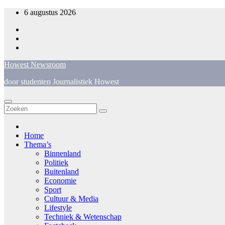
Spring
6 augustus 2026
naar
de
inhoud
Howest Newsroom
door studenten Journalistiek Howest
Home
Thema’s
Binnenland
Politiek
Buitenland
Economie
Sport
Cultuur & Media
Lifestyle
Techniek & Wetenschap