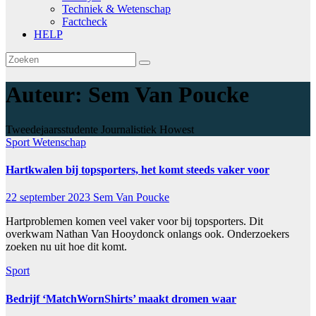
Techniek & Wetenschap
Factcheck
HELP
Auteur:
Sem Van Poucke
Tweedejaarsstudente Journalistiek Howest
Sport
Wetenschap
Hartkwalen bij topsporters, het komt steeds vaker voor
22 september 2023
Sem Van Poucke
Hartproblemen komen veel vaker voor bij topsporters. Dit
overkwam Nathan Van Hooydonck onlangs ook. Onderzoekers
zoeken nu uit hoe dit komt.
Sport
Bedrijf ‘MatchWornShirts’ maakt dromen waar