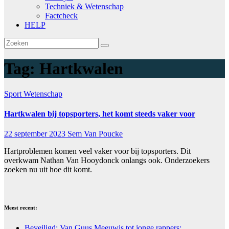
Techniek & Wetenschap
Factcheck
HELP
Tag:
Hartkwalen
Sport
Wetenschap
Hartkwalen bij topsporters, het komt steeds vaker voor
22 september 2023
Sem Van Poucke
Hartproblemen komen veel vaker voor bij topsporters. Dit
overkwam Nathan Van Hooydonck onlangs ook. Onderzoekers
zoeken nu uit hoe dit komt.
Meest recent:
Beveiligd: Van Guus Meeuwis tot jonge rappers: