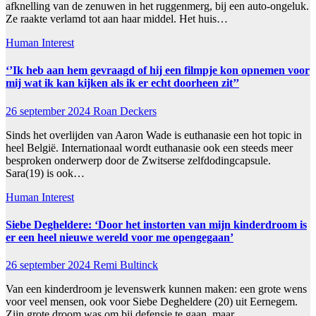
afknelling van de zenuwen in het ruggenmerg, bij een auto-ongeluk.
Ze raakte verlamd tot aan haar middel. Het huis…
Human Interest
‘’Ik heb aan hem gevraagd of hij een filmpje kon opnemen voor
mij wat ik kan kijken als ik er echt doorheen zit’’
26 september 2024
Roan Deckers
Sinds het overlijden van Aaron Wade is euthanasie een hot topic in
heel België. Internationaal wordt euthanasie ook een steeds meer
besproken onderwerp door de Zwitserse zelfdodingcapsule.
Sara(19) is ook…
Human Interest
Siebe Degheldere: ‘Door het instorten van mijn kinderdroom is
er een heel nieuwe wereld voor me opengegaan’
26 september 2024
Remi Bultinck
Van een kinderdroom je levenswerk kunnen maken: een grote wens
voor veel mensen, ook voor Siebe Degheldere (20) uit Eernegem.
Zijn grote droom was om bij defensie te gaan, maar…