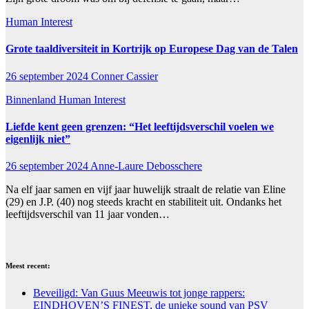
Human Interest
Grote taaldiversiteit in Kortrijk op Europese Dag van de Talen
26 september 2024
Conner Cassier
Binnenland
Human Interest
Liefde kent geen grenzen: “Het leeftijdsverschil voelen we
eigenlijk niet”
26 september 2024
Anne-Laure Debosschere
Na elf jaar samen en vijf jaar huwelijk straalt de relatie van Eline
(29) en J.P. (40) nog steeds kracht en stabiliteit uit. Ondanks het
leeftijdsverschil van 11 jaar vonden…
Meest recent:
Beveiligd: Van Guus Meeuwis tot jonge rappers:
EINDHOVEN’S FINEST, de unieke sound van PSV