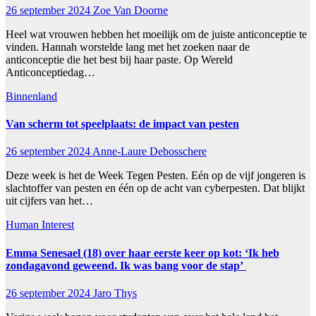
26 september 2024
Zoe Van Doorne
Heel wat vrouwen hebben het moeilijk om de juiste anticonceptie te
vinden. Hannah worstelde lang met het zoeken naar de
anticonceptie die het best bij haar paste. Op Wereld
Anticonceptiedag…
Binnenland
Van scherm tot speelplaats: de impact van pesten
26 september 2024
Anne-Laure Debosschere
Deze week is het de Week Tegen Pesten. Eén op de vijf jongeren is
slachtoffer van pesten en één op de acht van cyberpesten. Dat blijkt
uit cijfers van het…
Human Interest
Emma Senesael (18) over haar eerste keer op kot: ‘Ik heb
zondagavond geweend. Ik was bang voor de stap’
26 september 2024
Jaro Thys