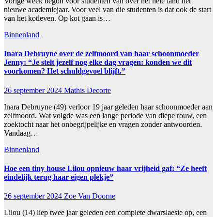
Vorige week begon voor studenten van over het hele land het
nieuwe academiejaar. Voor veel van die studenten is dat ook de start
van het kotleven. Op kot gaan is…
Binnenland
Inara Debruyne over de zelfmoord van haar schoonmoeder
Jenny: “Je stelt jezelf nog elke dag vragen: konden we dit
voorkomen? Het schuldgevoel blijft.”
26 september 2024
Mathis Decorte
Inara Debruyne (49) verloor 19 jaar geleden haar schoonmoeder aan
zelfmoord. Wat volgde was een lange periode van diepe rouw, een
zoektocht naar het onbegrijpelijke en vragen zonder antwoorden.
Vandaag…
Binnenland
Hoe een tiny house Lilou opnieuw haar vrijheid gaf: “Ze heeft
eindelijk terug haar eigen plekje”
26 september 2024
Zoe Van Doorne
Lilou (14) liep twee jaar geleden een complete dwarslaesie op, een