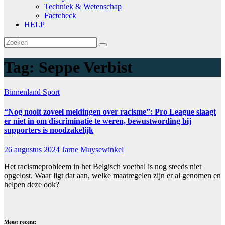
Techniek & Wetenschap
Factcheck
HELP
Tag:
Seppe Verbist
Binnenland
Sport
“Nog nooit zoveel meldingen over racisme”: Pro League slaagt
er niet in om discriminatie te weren, bewustwording bij
supporters is noodzakelijk
26 augustus 2024
Jarne Muysewinkel
Het racismeprobleem in het Belgisch voetbal is nog steeds niet
opgelost. Waar ligt dat aan, welke maatregelen zijn er al genomen en
helpen deze ook?
Meest recent: